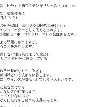
ス（HPV）予防ワクチンがリリースされました。
て、被接種者に
せるものです。
びHPV18は、高リスク型HPVに分類され、
のプロモーターとして働くとされます。
等）は陰部にイボ（コンジローマ）を発症させます。
よく問題にされますが、
ることを意味します。
使用しない性行為によって感染し、
高リスク型HPVに感染している
通常一時的なものに過ぎず、
然消滅という現象を体験します。
に、ウイルスが陰転化してしまう人もいます。
せる技なのですが、
かない方が存在します。
なってくれないので、
がんに進行する確率の上昇をみます。