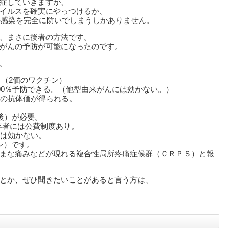
症していきますが、
イルスを確実にやっつけるか、
の感染を完全に防いでしまうしかありません。
、まさに後者の方法です。
がんの予防が可能になったのです。
。
。（2価のワクチン）
ら100％予防できる。（他型由来がんには効かない。）
倍の抗体価が得られる。
後）が必要。
若年者には公費制度あり。
には効かない。
ン）です。
まな痛みなどが現れる複合性局所疼痛症候群（ＣＲＰＳ）と報
とか、ぜひ聞きたいことがあると言う方は、