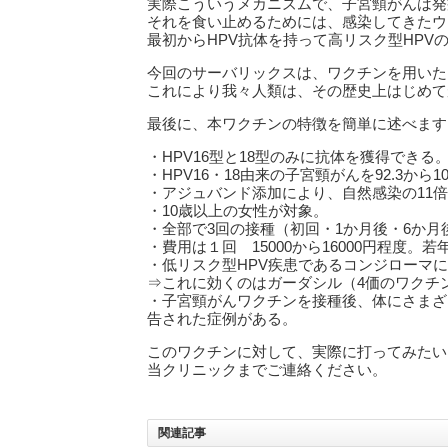
実際こういうメカニズムで、子宮頸がんは発
それを食い止めるためには、感染してきたウ
最初からHPV抗体を持って高リスク型HPV
今回のサーバリックスは、ワクチンを用いた
これにより我々人類は、その歴史上はじめて
最後に、本ワクチンの特徴を簡単に述べます
・HPV16型と18型のみに抗体を獲得できる
・HPV16・18由来の子宮頸がんを92.3か
・アジュバンド添加により、自然感染の11
・10歳以上の女性が対象。
・全部で3回の接種（初回・1か月後・6か月
・費用は１回 15000から16000円程度。
・低リスク型HPV疾患であるコンジローマ
⇒これに効くのはガーダシル（4価のワクチ
・子宮頸がんワクチンを接種後、体にさまざ
告された症例がある。
このワクチンに対して、実際に打ってみたい
当クリニックまでご連絡ください。
関連記事