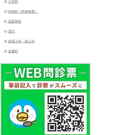
小児科
性病科（性病検査）
泌尿器科
漢方
産婦人科・婦人科
皮膚科