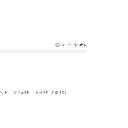
ページ上部へ戻る
婦人科
泌尿器科
性病科（性病検査）