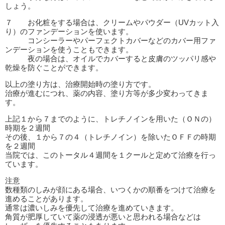
しょう。
７ お化粧をする場合は、クリームやパウダー（UVカット入
り）のファンデーションを使います。
コンシーラーやパーフェクトカバーなどのカバー用ファ
ンデーションを使うこともできます。
夜の場合は、オイルでカバーすると皮膚のツッパリ感や
乾燥を防ぐことができます。
以上の塗り方は、治療開始時の塗り方です。
治療が進むにつれ、薬の内容、塗り方等が多少変わってきま
す。
上記１から７までのように、トレチノインを用いた（ＯＮの）
時期を２週間
その後、１から７の４（トレチノイン）を除いたＯＦＦの時期
を２週間
当院では、このトータル４週間を１クールと定めて治療を行っ
ています。
注意
数種類のしみが顔にある場合、いつくかの順番をつけて治療を
進めることがあります。
通常は濃いしみを優先して治療を進めていきます。
角質が肥厚していて薬の浸透が悪いと思われる場合などは