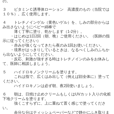
の。
３ ビタミンＣ誘導体ローション 高濃度のもの（当院では
１０％）。広く使用します。
４ トレチノインゲル（黄色いゲル）を、しみの部分からは
み出さないようにベビー綿棒で
薄く丁寧に塗り、乾かします（1-2分）。
・はじめは1日2回（朝、晩）ご使用ください。（医師の指
示に従ってください）
・赤みが強くなってきたら夜のみ1回お使いください。
・境界がはっきりしているときは、なるべくしみのふちか
ら出ないようにしてください。
・反応、刺激が強すぎる時はトレチノインのみをお休みし
て、医師に相談しましょう。
５ ハイドロキノンクリームを塗ります。
これは指で、広くはみ出して（例えば顔全体に）塗って
ください。
ハイドロキノンは必ず朝、夜2回使いましょう。
６ 朝は、日焼け止めクリームもしくはUVカット入りの化粧
下地クリームを塗ります。
強くこすらずに、上に重ねて置く感じで塗ってくださ
い。
余分な分はティッシュペーパーなどで静かにふき取りま