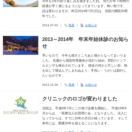
今年も1年の折り返し点を過ぎましたね。 何だか年々時間の
経過が早く感じるようになってきています。怖い程です。
話は変わりますが、昨日2014年7月1日は、当院の開院20周
年でした。
2014.07.02
院長
お知らせ
2013～2014年 年末年始休診のお知ら
せ
早いもので、今年も残すところあと僅かとなってまいりま
した。 先週から感染性胃腸炎が流行り始め、B型のインフ
ルエンザも検出されています。 師走の何かと忙しい折、熱
を出して寝込んでしまわぬよう、手洗い・うがいは励行し
たいものです。
2013.12.04
院長
お知らせ
クリニックのロゴが変わりました
当院は、平成6年7月にこの地で診療を開始し、 平成15年8
月からは、「医療法人社団理仁会」となりました。 法人に
なってからは、すでに10年の月日が経っています。 そして
来年には、開業20年を迎えることになります。